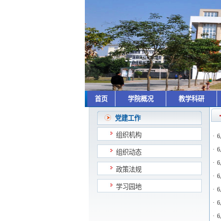
首页
学院概况
教学科研
党建工作
组织机构
·
·
组织动态
·
政策法规
·
学习园地
·
·
·