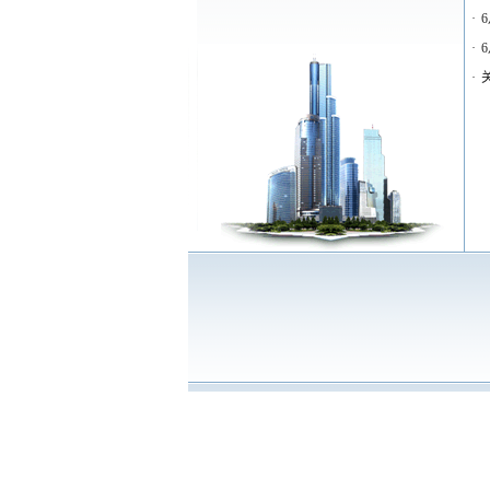
·
·
·